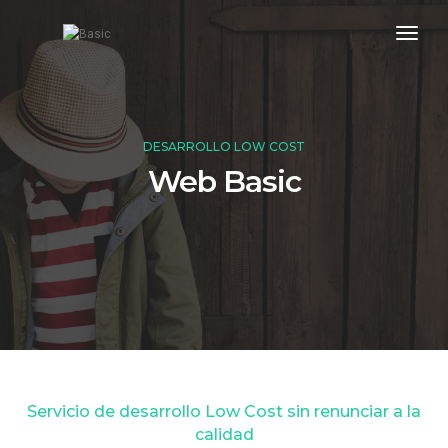
toggl
DESARROLLO LOW COST
Web Basic
Servicio de desarrollo Low Cost sin renunciar a la
calidad